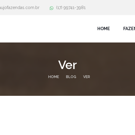
aujofazendas.com.br
(17) 99741-3981
HOME
FAZE
Ver
HOME
BLOG
VER