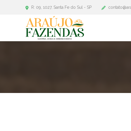
R: 09, 1027, Santa Fe do Sul - SP
contato@ar