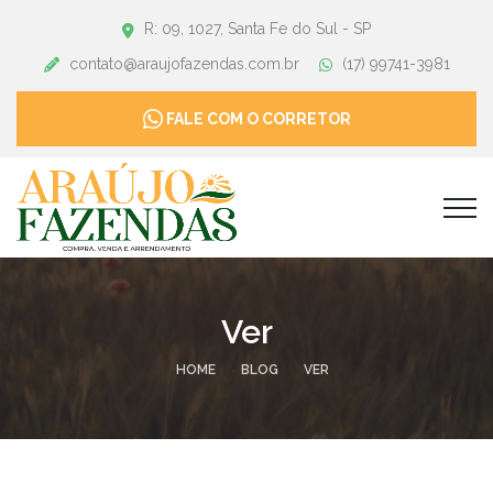
R: 09, 1027, Santa Fe do Sul - SP
contato@araujofazendas.com.br
(17) 99741-3981
FALE COM O CORRETOR
Ver
HOME
BLOG
VER